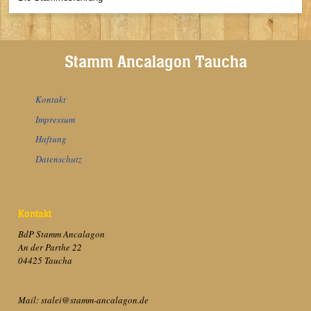
Stamm Ancalagon Taucha
Kontakt
Impressum
Haftung
Datenschutz
Kontakt
BdP Stamm Ancalagon
An der Parthe 22
04425 Taucha
Mail: stalei@stamm-ancalagon.de