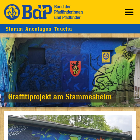
Stamm Ancalagon Taucha
Graffitiprojekt am Stammesheim